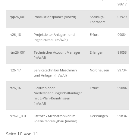
98617
rpp26_001
Produktionsplaner (m/w/d)
Saalburg-
07929
Ebersdorf
rt26_18
Projektleiter Anlagen- und
Erfurt
99084
Ingenieurbau (m/w/d)
rtm26_001
Technischer Account Manager
Erlangen
91058
(m/w/d)
rt26_17
Servicetechniker Maschinen
Nordhausen
99734
und Anlagen (m/w/d)
rt26_16
Elektroplaner
Erfurt
99084
Niederspannungsschaltanlagen
mit E-Plan-Kenntnissen
(m/w/d)
rkm26_001
Kfz/Nfz - Mechatroniker im
Gerstungen
99834
Spezialfahrzeugbau (m/w/d)
Seite 10 von 11