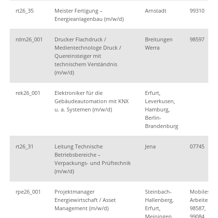
rt26_35
Meister Fertigung –
Arnstadt
99310
Energieanlagenbau (m/w/d)
rdm26_001
Drucker Flachdruck /
Breitungen
98597
Medientechnologe Druck /
Werra
Quereinsteiger mit
technischem Verständnis
(m/w/d)
rek26_001
Elektroniker für die
Erfurt,
Gebäudeautomation mit KNX
Leverkusen,
u. a. Systemen (m/w/d)
Hamburg,
Berlin-
Brandenburg
rt26_31
Leitung Technische
Jena
07745
Betriebsbereiche –
Verpackungs- und Prüftechnik
(m/w/d)
rpe26_001
Projektmanager
Steinbach-
Mobiles
Energiewirtschaft / Asset
Hallenberg,
Arbeiten,
Management (m/w/d)
Erfurt,
98587,
Meiningen
99084,