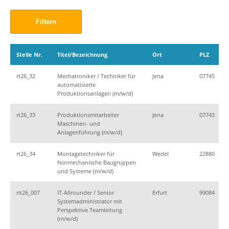
Stelle Nr.
Titel/Bezeichnung
Ort
PLZ
rt26_32
Mechatroniker / Techniker für
Jena
07745
automatisierte
Produktionsanlagen (m/w/d)
rt26_33
Produktionsmitarbeiter
Jena
07743
Maschinen- und
Anlagenführung (m/w/d)
rt26_34
Montagetechniker für
Wedel
22880
feinmechanische Baugruppen
und Systeme (m/w/d)
rit26_007
IT-Allrounder / Senior
Erfurt
99084
Systemadministrator mit
Perspektive Teamleitung
(m/w/d)