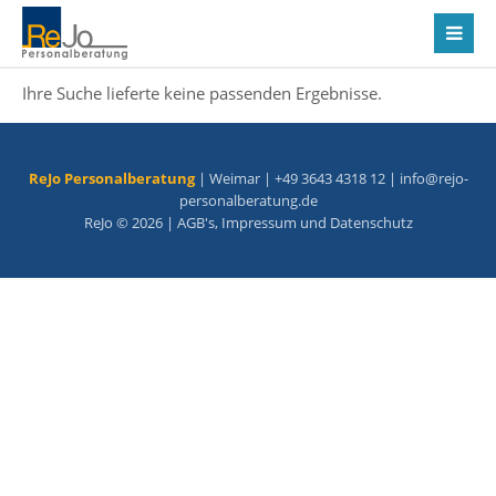
Ihre Suche lieferte keine passenden Ergebnisse.
ReJo Personalberatung
| Weimar | +49 3643 4318 12 |
info@rejo-
personalberatung.de
ReJo © 2026 |
AGB's
,
Impressum
und
Datenschutz