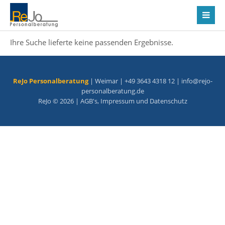
Ihre Suche lieferte keine passenden Ergebnisse.
ReJo Personalberatung
| Weimar | +49 3643 4318 12 |
info@rejo-
personalberatung.de
ReJo © 2026 |
AGB's
,
Impressum
und
Datenschutz