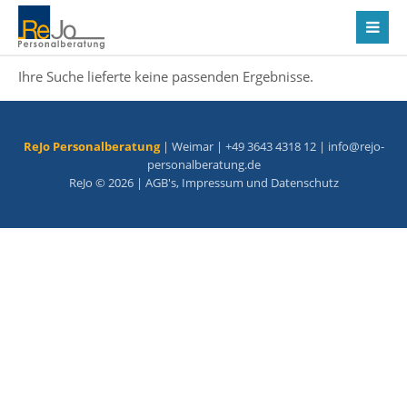
Ihre Suche lieferte keine passenden Ergebnisse.
ReJo Personalberatung
| Weimar | +49 3643 4318 12 |
info@rejo-
personalberatung.de
ReJo © 2026 |
AGB's
,
Impressum
und
Datenschutz