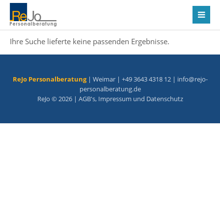
Ihre Suche lieferte keine passenden Ergebnisse.
ReJo Personalberatung
| Weimar | +49 3643 4318 12 |
info@rejo-
personalberatung.de
ReJo © 2026 |
AGB's
,
Impressum
und
Datenschutz