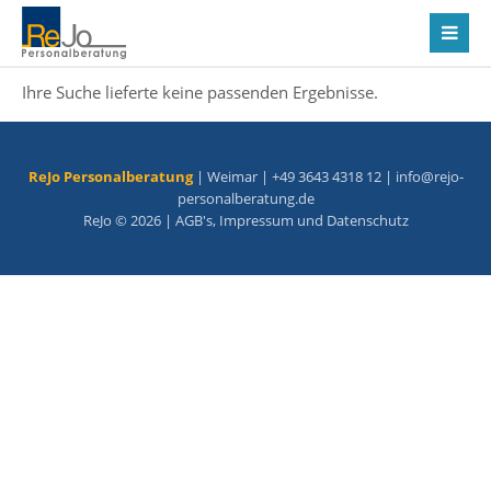
Ihre Suche lieferte keine passenden Ergebnisse.
ReJo Personalberatung
| Weimar | +49 3643 4318 12 |
info@rejo-
personalberatung.de
ReJo © 2026 |
AGB's
,
Impressum
und
Datenschutz