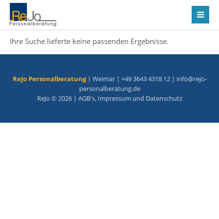
Ihre Suche lieferte keine passenden Ergebnisse.
ReJo Personalberatung
| Weimar | +49 3643 4318 12 |
info@rejo-
personalberatung.de
ReJo © 2026 |
AGB's
,
Impressum
und
Datenschutz