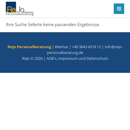
Ihre Suche lieferte keine passenden Ergebnisse.
ReJo Personalberatung
| Weimar | +49 3643 4318 12 |
info@rejo-
personalberatung.de
ReJo © 2026 |
AGB's
,
Impressum
und
Datenschutz