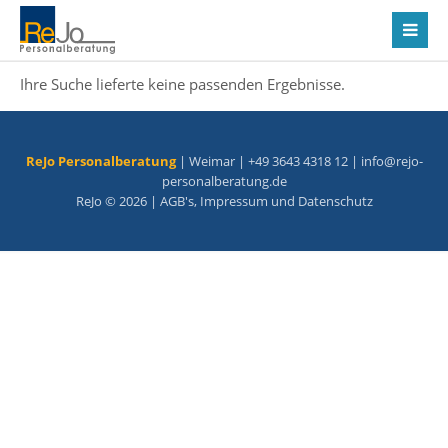
Ihre Suche lieferte keine passenden Ergebnisse.
ReJo Personalberatung
| Weimar | +49 3643 4318 12 |
info@rejo-
personalberatung.de
ReJo © 2026 |
AGB's
,
Impressum
und
Datenschutz