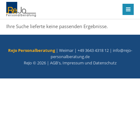
Ihre Suche lieferte keine passenden Ergebnisse.
ReJo Personalberatung
| Weimar | +49 3643 4318 12 |
info@rejo-
personalberatung.de
ReJo © 2026 |
AGB's
,
Impressum
und
Datenschutz