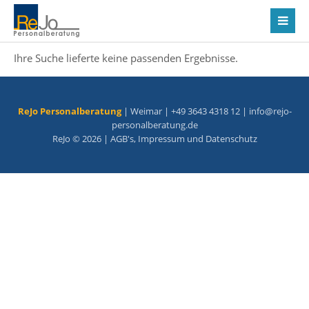
Ihre Suche lieferte keine passenden Ergebnisse.
ReJo Personalberatung
| Weimar | +49 3643 4318 12 |
info@rejo-
personalberatung.de
ReJo © 2026 |
AGB's
,
Impressum
und
Datenschutz