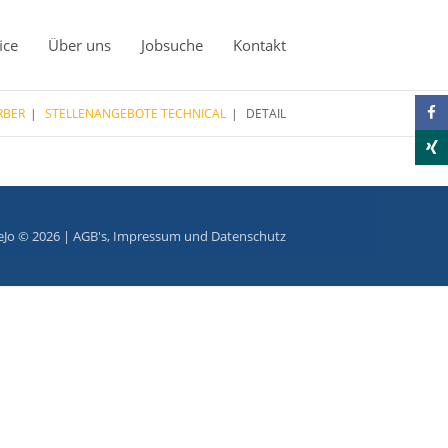
ice
Über uns
Jobsuche
Kontakt
RBER
STELLENANGEBOTE TECHNICAL
DETAIL
eJo © 2026 |
AGB's
,
Impressum
und
Datenschutz