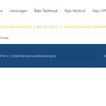
te
Leistungen
ReJo Technical
ReJo Medical
ReJo Off
JO PERSONALBERATUNG
REJO TECHNICAL
DIENSTLEISTUNGEN FÜR BEWE
nisse.
318 12 |
info@rejo-personalberatung.de
R