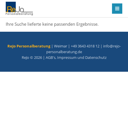
Ihre Suche lieferte keine passenden Ergebnisse.
ReJo Personalberatung
| Weimar | +49 3643 4318 12 |
info@rejo-
personalberatung.de
ReJo © 2026 |
AGB's
,
Impressum
und
Datenschutz