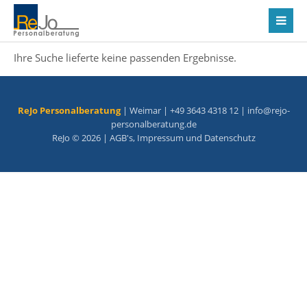
Ihre Suche lieferte keine passenden Ergebnisse.
ReJo Personalberatung
| Weimar | +49 3643 4318 12 |
info@rejo-
personalberatung.de
ReJo © 2026 |
AGB's
,
Impressum
und
Datenschutz