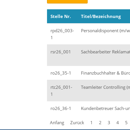
Stelle Nr.
Titel/Bezeichnung
rpd26_003-
Personaldisponent (m/w
1
rsr26_001
Sachbearbeiter Reklama
ro26_35-1
Finanzbuchhalter & Bü
rtc26_001-
Teamleiter Controlling 
1
ro26_36-1
Kundenbetreuer Sach-un
Anfang
Zurück
1
2
3
4
5