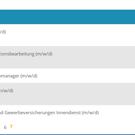
/d)
tionsbearbeitung (m/w/d)
romanager (m/w/d)
(m/w/d)
d Gewerbeversicherungen Innendienst (m/w/d)
7
6