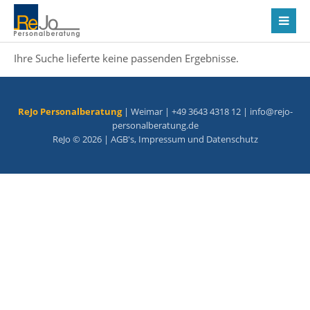
Ihre Suche lieferte keine passenden Ergebnisse.
ReJo Personalberatung
| Weimar | +49 3643 4318 12 |
info@rejo-
personalberatung.de
ReJo © 2026 |
AGB's
,
Impressum
und
Datenschutz