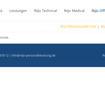
te
Leistungen
ReJo Technical
ReJo Medical
ReJo Off
REJO PERSONALBERATUNG
RE
nisse.
318 12 |
info@rejo-personalberatung.de
R