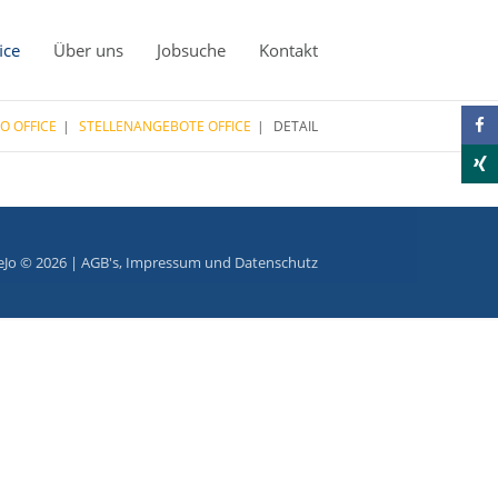
ice
Über uns
Jobsuche
Kontakt
JO OFFICE
STELLENANGEBOTE OFFICE
DETAIL
eJo © 2026 |
AGB's
,
Impressum
und
Datenschutz