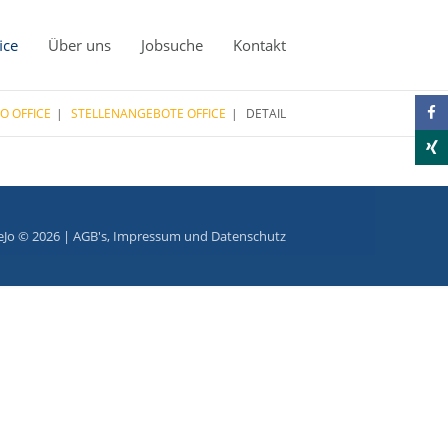
ice
Über uns
Jobsuche
Kontakt
JO OFFICE
STELLENANGEBOTE OFFICE
DETAIL
eJo © 2026 |
AGB's
,
Impressum
und
Datenschutz