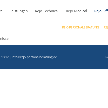
te
Leistungen
ReJo Technical
ReJo Medical
ReJo Off
REJO PERSONALBERATUNG
RE
nisse.
318 12 |
info@rejo-personalberatung.de
R