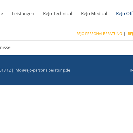
te
Leistungen
ReJo Technical
ReJo Medical
ReJo Off
REJO PERSONALBERATUNG
RE
nisse.
318 12 |
info@rejo-personalberatung.de
R