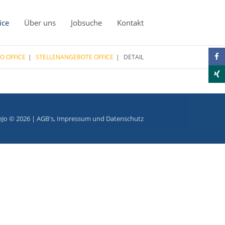
ice
Über uns
Jobsuche
Kontakt
JO OFFICE
STELLENANGEBOTE OFFICE
DETAIL
eJo © 2026 |
AGB's
,
Impressum
und
Datenschutz