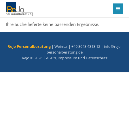
Ihre Suche lieferte keine passenden Ergebnisse.
ReJo Personalberatung
| Weimar | +49 3643 4318 12 |
info@rejo-
personalberatung.de
ReJo © 2026 |
AGB's
,
Impressum
und
Datenschutz