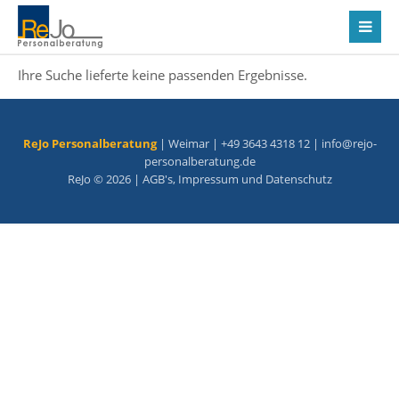
Ihre Suche lieferte keine passenden Ergebnisse.
ReJo Personalberatung
| Weimar | +49 3643 4318 12 |
info@rejo-
personalberatung.de
ReJo © 2026 |
AGB's
,
Impressum
und
Datenschutz