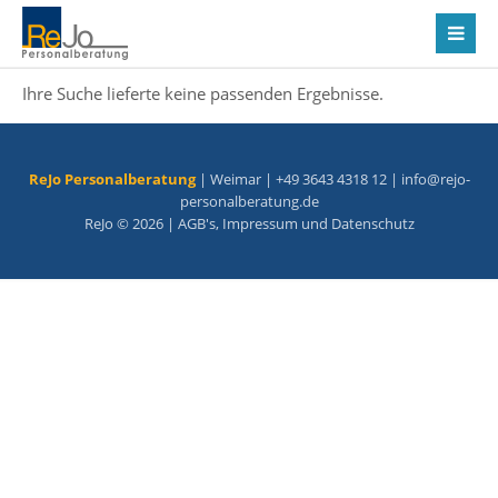
Ihre Suche lieferte keine passenden Ergebnisse.
ReJo Personalberatung
| Weimar | +49 3643 4318 12 |
info@rejo-
personalberatung.de
ReJo © 2026 |
AGB's
,
Impressum
und
Datenschutz