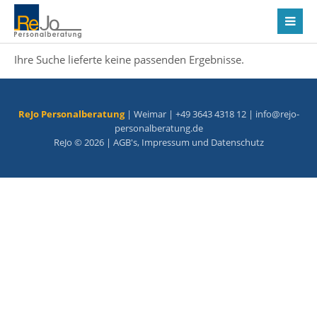
Ihre Suche lieferte keine passenden Ergebnisse.
ReJo Personalberatung
| Weimar | +49 3643 4318 12 |
info@rejo-
personalberatung.de
ReJo © 2026 |
AGB's
,
Impressum
und
Datenschutz