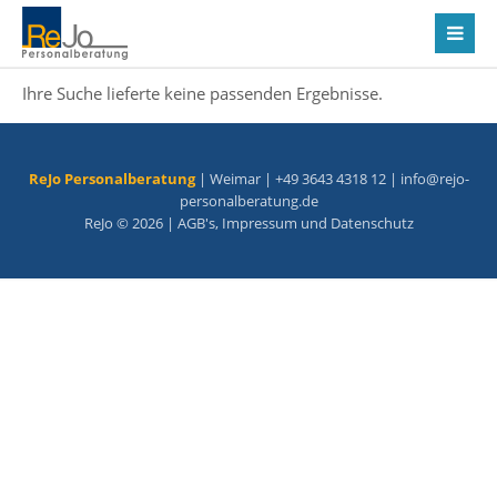
Ihre Suche lieferte keine passenden Ergebnisse.
ReJo Personalberatung
| Weimar | +49 3643 4318 12 |
info@rejo-
personalberatung.de
ReJo © 2026 |
AGB's
,
Impressum
und
Datenschutz