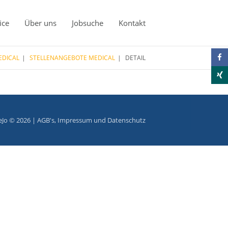
ice
Über uns
Jobsuche
Kontakt
EDICAL
STELLENANGEBOTE MEDICAL
DETAIL
eJo © 2026 |
AGB's
,
Impressum
und
Datenschutz