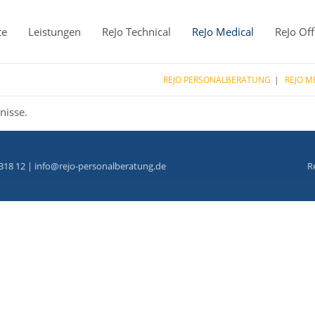
te
Leistungen
ReJo Technical
ReJo Medical
ReJo Off
REJO PERSONALBERATUNG
REJO M
nisse.
318 12 |
info@rejo-personalberatung.de
R