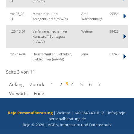
01
(m/w/d)
rma26_02-
Maschinen- und
Amt
99334
01
Anlagenführer (m/w/d)
Wachsenburg
rt26_13-01
Verfahrensmechaniker
Weimar
99428
Kunststoff-Spritzguss
(m/w/d)
rt25_14-04
Haustechniker, Elektriker,
Jena
07745
Elektroniker (m/w/d)
Seite 3 von 11
3
Anfang
Zurück
1
2
4
5
6
7
Vorwärts
Ende
ReJo Personalberatung
| Weimar | +49 3643 4318 12 |
info@rejo-
personalberatung.de
ReJo © 2026 |
AGB's
,
Impressum
und
Datenschutz