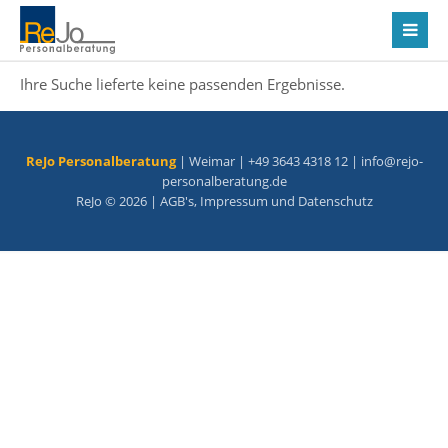
Ihre Suche lieferte keine passenden Ergebnisse.
ReJo Personalberatung
| Weimar | +49 3643 4318 12 |
info@rejo-
personalberatung.de
ReJo © 2026 |
AGB's
,
Impressum
und
Datenschutz