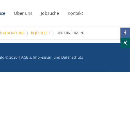
ice
Über uns
Jobsuche
Kontakt
ONALBERATUNG
REJO OFFICE
UNTERNEHMEN
eJo © 2026 |
AGB's
,
Impressum
und
Datenschutz