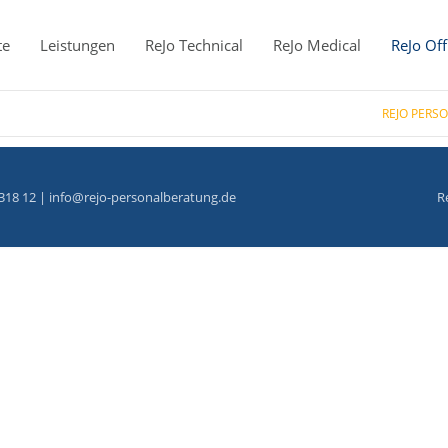
te
Leistungen
ReJo Technical
ReJo Medical
ReJo Off
REJO PERS
318 12 |
info@rejo-personalberatung.de
R