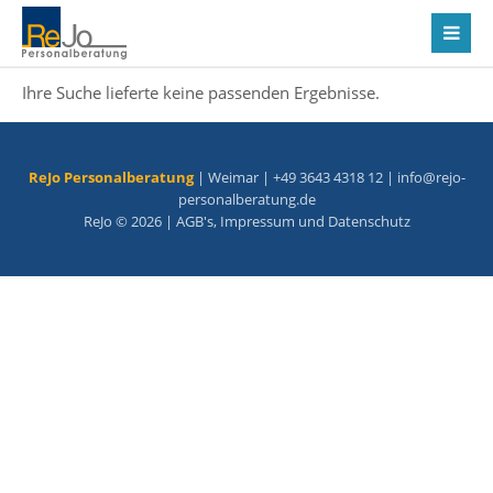
Ihre Suche lieferte keine passenden Ergebnisse.
ReJo Personalberatung
| Weimar | +49 3643 4318 12 |
info@rejo-
personalberatung.de
ReJo © 2026 |
AGB's
,
Impressum
und
Datenschutz