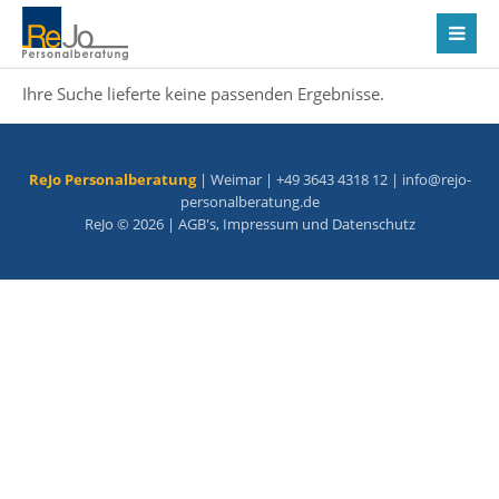
Ihre Suche lieferte keine passenden Ergebnisse.
ReJo Personalberatung
| Weimar | +49 3643 4318 12 |
info@rejo-
personalberatung.de
ReJo © 2026 |
AGB's
,
Impressum
und
Datenschutz