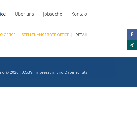
ice
Über uns
Jobsuche
Kontakt
JO OFFICE
STELLENANGEBOTE OFFICE
DETAIL
eJo © 2026 |
AGB's
,
Impressum
und
Datenschutz