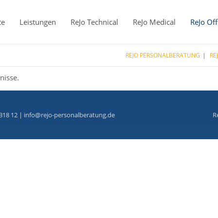
te
Leistungen
ReJo Technical
ReJo Medical
ReJo Off
REJO PERSONALBERATUNG
RE
nisse.
318 12 |
info@rejo-personalberatung.de
R