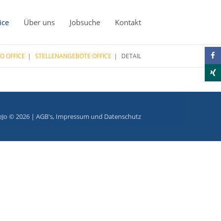
ice
Über uns
Jobsuche
Kontakt
JO OFFICE
STELLENANGEBOTE OFFICE
DETAIL
eJo © 2026 |
AGB's
,
Impressum
und
Datenschutz