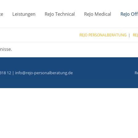
te
Leistungen
ReJo Technical
ReJo Medical
ReJo Off
REJO PERSONALBERATUNG
RE
nisse.
318 12 |
info@rejo-personalberatung.de
R